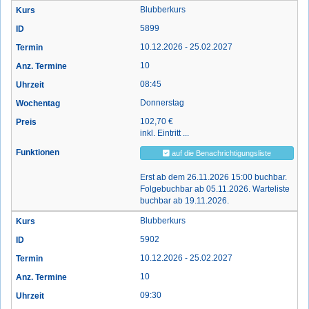
Blubberkurs
5899
10.12.2026 - 25.02.2027
10
08:45
Donnerstag
102,70 €
inkl. Eintritt ...
auf die Benachrichtigungsliste
Erst ab dem 26.11.2026 15:00 buchbar.
Folgebuchbar ab 05.11.2026. Warteliste
buchbar ab 19.11.2026.
Blubberkurs
5902
10.12.2026 - 25.02.2027
10
09:30