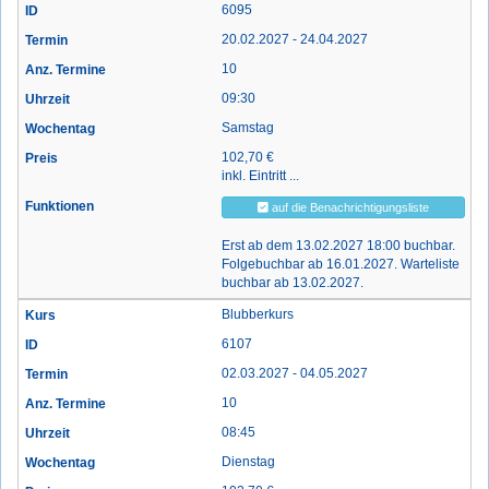
6095
20.02.2027 - 24.04.2027
10
09:30
Samstag
102,70 €
inkl. Eintritt ...
auf die Benachrichtigungsliste
Erst ab dem 13.02.2027 18:00 buchbar.
Folgebuchbar ab 16.01.2027. Warteliste
buchbar ab 13.02.2027.
Blubberkurs
6107
02.03.2027 - 04.05.2027
10
08:45
Dienstag