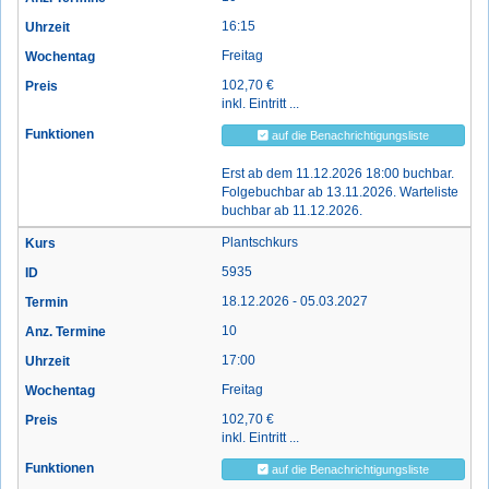
16:15
Freitag
102,70 €
inkl. Eintritt ...
auf die Benachrichtigungsliste
Erst ab dem 11.12.2026 18:00 buchbar.
Folgebuchbar ab 13.11.2026. Warteliste
buchbar ab 11.12.2026.
Plantschkurs
5935
18.12.2026 - 05.03.2027
10
17:00
Freitag
102,70 €
inkl. Eintritt ...
auf die Benachrichtigungsliste