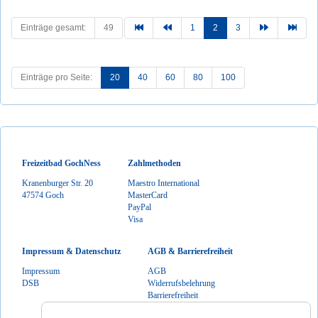
Einträge gesamt:
49
1
2
3
Einträge pro Seite:
20
40
60
80
100
Freizeitbad GochNess
Zahlmethoden
Kranenburger Str. 20
Maestro International
47574 Goch
MasterCard
PayPal
Visa
Impressum & Datenschutz
AGB & Barrierefreiheit
Impressum
AGB
DSB
Widerrufsbelehrung
Barrierefreiheit