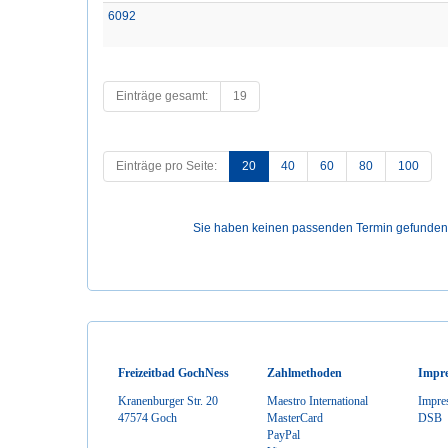
6092
Einträge gesamt:
19
Einträge pro Seite:
20
40
60
80
100
Sie haben keinen passenden Termin gefunden? S
Freizeitbad GochNess
Zahlmethoden
Impr
Kranenburger Str. 20
Maestro International
Impre
47574 Goch
MasterCard
DSB
PayPal