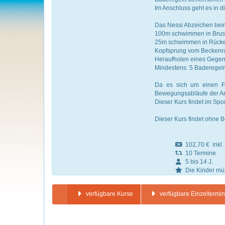
Im Anschluss geht es in d
Das Nessi Abzeichen bein
100m schwimmen in Brust
25m schwimmen in Rücke
Kopfsprung vom Beckenr
Heraufholen eines Gegen
Mindestens: 5 Baderegel
Da es sich um einen Fo
Bewegungsabläufe der A
Dieser Kurs findet im Spor
Dieser Kurs findet ohne B
102,70 € inkl. 
10 Termine
5 bis 14 J.
Die Kinder müs
verfügbare Kurse
verfügbare Einzeltermi