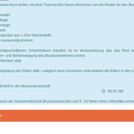
iesem Kurs weiter, mit dem Training fürs Nessi Abzeichen um die Kinder für den Br
haltet:
lage.
nlage.
and.
standes aus 1,35m Wassertiefe.
n auswendig können.
rtgeschrittenen Schwimmkurs handelt, ist es Voraussetzung das das Kind b
rm- und Beinbewegung des Brustschwimmens kennt.
tbecken statt.
egleitung der Eltern statt. Lediglich beim Umziehen unterstützen die Eltern in den
Eintritt in die Wasserlandschaft
00:45 Std.
sen die Schwimmtechnik Brust beherschen und 5 -10 Meter ohne Hilfsmittel sc
ne