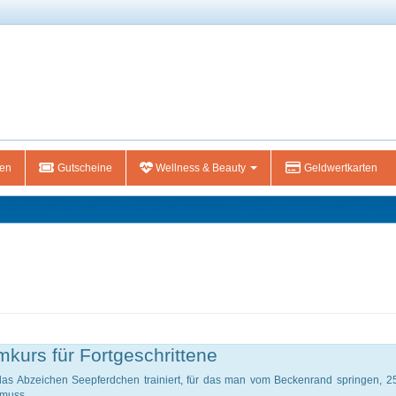
gen
Gutscheine
Wellness & Beauty
Geldwertkarten
kurs für Fortgeschrittene
 das Abzeichen Seepferdchen trainiert, für das man vom Beckenrand springen, 
 muss.