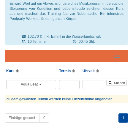
Es wird Wert auf ein Abwechslungsreiches Musikprogramm gelegt, die
Steigerung von Kondition und Lebensfreude zeichnen diesen Kurs
aus und machen das Training fast zur Nebensache. Ein intensives
Poolparty-Workout für den ganzen Körper.
102,70 € inkl. Eintritt in die Wasserlandschaft
10 Termine
00:45 Std.
Navigatio
Kurs
Termin
Uhrzeit
Suchen
Aqua Beat
Zu dem gewählten Termin werden keine Einzeltermine angeboten
Einträge gesamt:
0
1