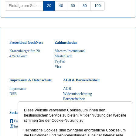
Einträge pro Seite:
20
40
60
80
100
Freizeitbad GochNess
Zahlmethoden
Kranenburger Str. 20
Maestro International
47574 Goch
MasterCard
PayPal
Visa
Impressum & Datenschutz
AGB & Barrierefreiheit
Impressum
AGB
DSB
Widerrufsbelehrung
Barrierefreiheit
Diese Website verwendet Cookies, um Ihnen den
Social Media
bestmöglichen Service zu bieten. Mit der Nutzung der Website
stimmen Sie der Cookie-Nutzung zu
Facebook
Instagram
Technische Cookies, sind zwingend erforderliche Cookies um
die Funktionen und Serviceleistungen auf einer Internetseite