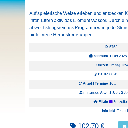
Auf spielerische Weise erleben und entdecken Ki
ihren Eltern aktiv das Element Wasser. Durch ein
abwechslungsreiches Programm wird jede Stund
bietet neue Herausforderungen.
ID
5752
Zeitraum
11.09.2026 
Uhrzeit
Freitag 13:
Dauer
00:45
Anzahl Termine
10 x
min./max. Alter
1 J. bis 2 J.
Filiale
Freizeit
Info
inkl. Eintri
102,70 €