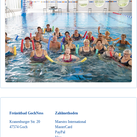
Freizeitbad GochNess
Zahlmethoden
Kranenburger Str. 20
Maestro International
47574 Goch
MasterCard
PayPal